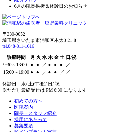
6月の院長挨拶＆休診日のお知らせ
〒330-0052
埼玉県さいたま市浦和区本太3-21-8
tel.048-811-1616
診療時間
月
火
水
木
金
土
日/祝
9:30～13:00
●
●
／
●
●
●
／
15:00～19:00
●
●
／
●
●
／
／
休診日 水/ 土(午後)/ 日/ 祝
※ただし最終受付は PM 6:30 になります
初めての方へ
医院案内
院長・スタッフ紹介
採用にあたって
募集要項
脱インプラント宣言