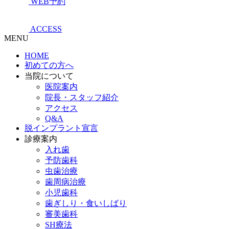
WEB予約
ACCESS
MENU
HOME
初めての方へ
当院について
医院案内
院長・スタッフ紹介
アクセス
Q&A
脱インプラント宣言
診療案内
入れ歯
予防歯科
虫歯治療
歯周病治療
小児歯科
歯ぎしり・食いしばり
審美歯科
SH療法