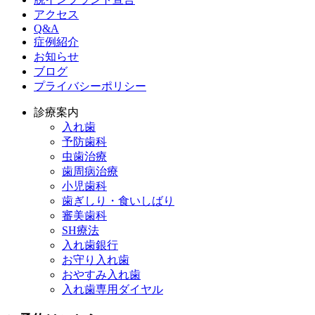
アクセス
Q&A
症例紹介
お知らせ
ブログ
プライバシーポリシー
診療案内
入れ歯
予防歯科
虫歯治療
歯周病治療
小児歯科
歯ぎしり・食いしばり
審美歯科
SH療法
入れ歯銀行
お守り入れ歯
おやすみ入れ歯
入れ歯専用ダイヤル