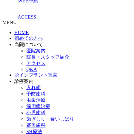
WEB予約
ACCESS
MENU
HOME
初めての方へ
当院について
医院案内
院長・スタッフ紹介
アクセス
Q&A
脱インプラント宣言
診療案内
入れ歯
予防歯科
虫歯治療
歯周病治療
小児歯科
歯ぎしり・食いしばり
審美歯科
SH療法