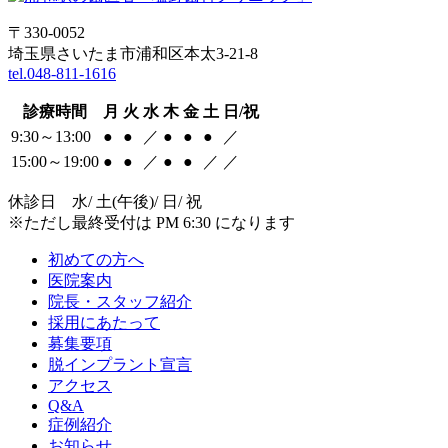
〒330-0052
埼玉県さいたま市浦和区本太3-21-8
tel.048-811-1616
診療時間
月
火
水
木
金
土
日/祝
9:30～13:00
●
●
／
●
●
●
／
15:00～19:00
●
●
／
●
●
／
／
休診日 水/ 土(午後)/ 日/ 祝
※ただし最終受付は PM 6:30 になります
初めての方へ
医院案内
院長・スタッフ紹介
採用にあたって
募集要項
脱インプラント宣言
アクセス
Q&A
症例紹介
お知らせ