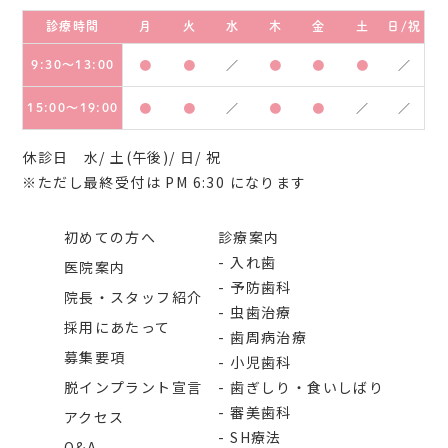
診療時間
月
火
水
木
金
土
日/祝
9:30～13:00
●
●
／
●
●
●
／
15:00～19:00
●
●
／
●
●
／
／
休診日 水/ 土(午後)/ 日/ 祝
※ただし最終受付は PM 6:30 になります
初めての方へ
診療案内
入れ歯
医院案内
予防歯科
院長・スタッフ紹介
虫歯治療
採用にあたって
歯周病治療
募集要項
小児歯科
脱インプラント宣言
歯ぎしり・食いしばり
審美歯科
アクセス
SH療法
Q&A