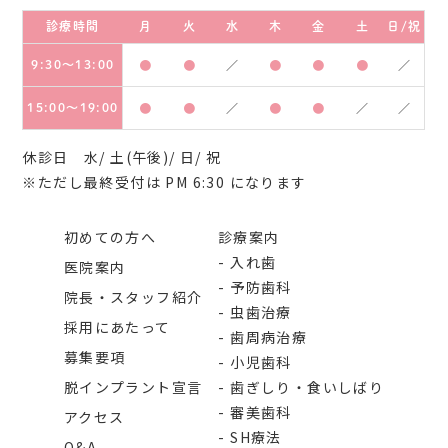
診療時間
月
火
水
木
金
土
日/祝
9:30～13:00
●
●
／
●
●
●
／
15:00～19:00
●
●
／
●
●
／
／
休診日 水/ 土(午後)/ 日/ 祝
※ただし最終受付は PM 6:30 になります
初めての方へ
診療案内
入れ歯
医院案内
予防歯科
院長・スタッフ紹介
虫歯治療
採用にあたって
歯周病治療
募集要項
小児歯科
脱インプラント宣言
歯ぎしり・食いしばり
審美歯科
アクセス
SH療法
Q&A