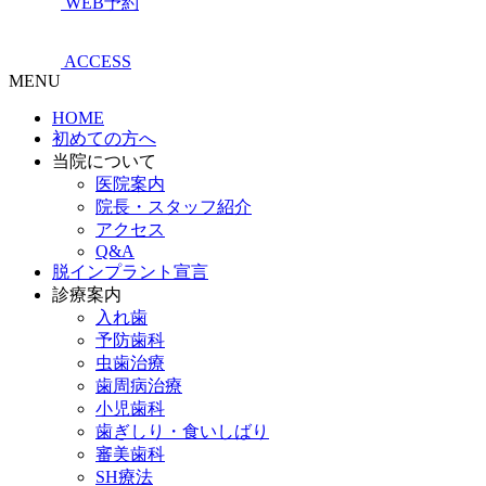
WEB予約
ACCESS
MENU
HOME
初めての方へ
当院について
医院案内
院長・スタッフ紹介
アクセス
Q&A
脱インプラント宣言
診療案内
入れ歯
予防歯科
虫歯治療
歯周病治療
小児歯科
歯ぎしり・食いしばり
審美歯科
SH療法