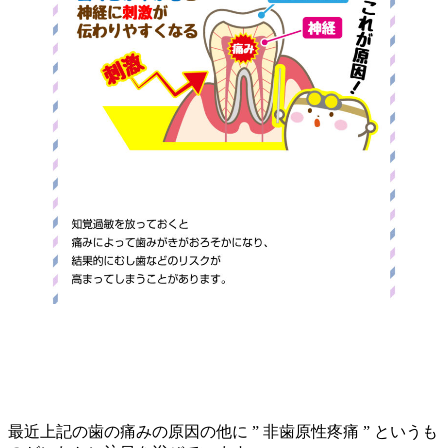
最近上記の歯の痛みの原因の他に ” 非歯原性疼痛 ” というも