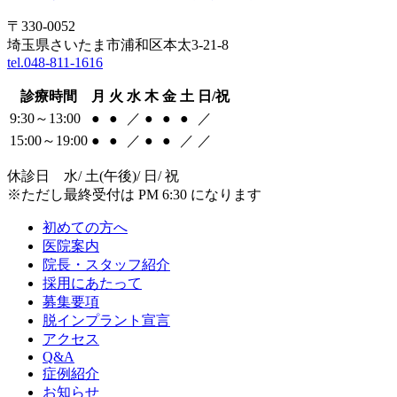
〒330-0052
埼玉県さいたま市浦和区本太3-21-8
tel.048-811-1616
診療時間
月
火
水
木
金
土
日/祝
9:30～13:00
●
●
／
●
●
●
／
15:00～19:00
●
●
／
●
●
／
／
休診日 水/ 土(午後)/ 日/ 祝
※ただし最終受付は PM 6:30 になります
初めての方へ
医院案内
院長・スタッフ紹介
採用にあたって
募集要項
脱インプラント宣言
アクセス
Q&A
症例紹介
お知らせ