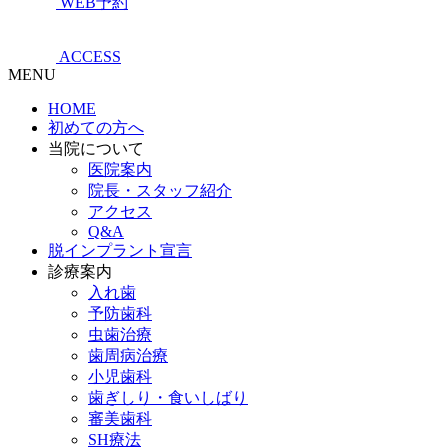
WEB予約
ACCESS
MENU
HOME
初めての方へ
当院について
医院案内
院長・スタッフ紹介
アクセス
Q&A
脱インプラント宣言
診療案内
入れ歯
予防歯科
虫歯治療
歯周病治療
小児歯科
歯ぎしり・食いしばり
審美歯科
SH療法