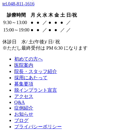
tel.048-811-1616
診療時間
月
火
水
木
金
土
日/祝
9:30～13:00
●
●
／
●
●
●
／
15:00～19:00
●
●
／
●
●
／
／
休診日 水/ 土(午後)/ 日/ 祝
※ただし最終受付は PM 6:30 になります
初めての方へ
医院案内
院長・スタッフ紹介
採用にあたって
募集要項
脱インプラント宣言
アクセス
Q&A
症例紹介
お知らせ
ブログ
プライバシーポリシー