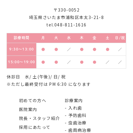
〒330-0052
埼玉県さいたま市浦和区本太3-21-8
tel.048-811-1616
診療時間
月
火
水
木
金
土
日/祝
9:30～13:00
●
●
／
●
●
●
／
15:00～19:00
●
●
／
●
●
／
／
休診日 水/ 土(午後)/ 日/ 祝
※ただし最終受付は PM 6:30 になります
初めての方へ
診療案内
入れ歯
医院案内
予防歯科
院長・スタッフ紹介
虫歯治療
採用にあたって
歯周病治療