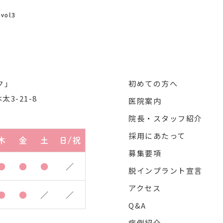
ol3
初めての方へ
3-21-8
医院案内
院長・スタッフ紹介
採用にあたって
木
金
土
日/祝
募集要項
●
●
●
／
脱インプラント宣言
アクセス
●
●
／
／
Q&A
症例紹介