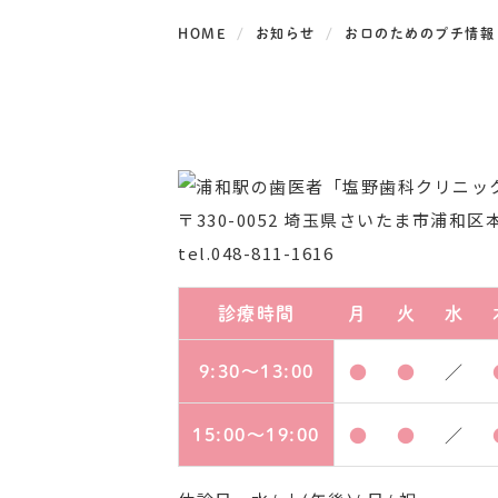
HOME
お知らせ
お口のためのプチ情報 v
〒330-0052
埼玉県さいたま市浦和区本太
tel.048-811-1616
診療時間
月
火
水
9:30～13:00
●
●
／
15:00～19:00
●
●
／