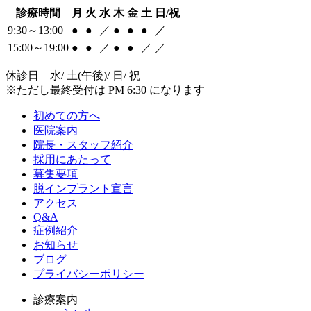
診療時間
月
火
水
木
金
土
日/祝
9:30～13:00
●
●
／
●
●
●
／
15:00～19:00
●
●
／
●
●
／
／
休診日 水/ 土(午後)/ 日/ 祝
※ただし最終受付は PM 6:30 になります
初めての方へ
医院案内
院長・スタッフ紹介
採用にあたって
募集要項
脱インプラント宣言
アクセス
Q&A
症例紹介
お知らせ
ブログ
プライバシーポリシー
診療案内