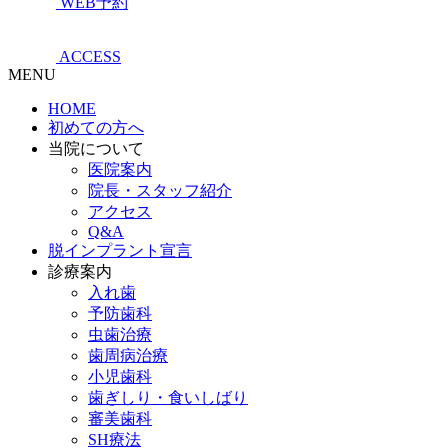
WEB予約
ACCESS
MENU
HOME
初めての方へ
当院について
医院案内
院長・スタッフ紹介
アクセス
Q&A
脱インプラント宣言
診療案内
入れ歯
予防歯科
虫歯治療
歯周病治療
小児歯科
歯ぎしり・食いしばり
審美歯科
SH療法