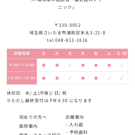
〒330-0052
埼玉県さいたま市浦和区本太3-21-8
tel.048-811-1616
診療時間
月
火
水
木
金
土
日/祝
9:30～13:00
●
●
／
●
●
●
／
15:00～19:00
●
●
／
●
●
／
／
休診日 水/ 土(午後)/ 日/ 祝
※ただし最終受付は PM 6:30 になります
初めての方へ
診療案内
入れ歯
医院案内
予防歯科