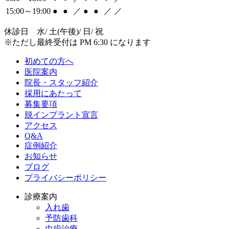
15:00～19:00
●
●
／
●
●
／
／
休診日 水/ 土(午後)/ 日/ 祝
※ただし最終受付は PM 6:30 になります
初めての方へ
医院案内
院長・スタッフ紹介
採用にあたって
募集要項
脱インプラント宣言
アクセス
Q&A
症例紹介
お知らせ
ブログ
プライバシーポリシー
診療案内
入れ歯
予防歯科
虫歯治療