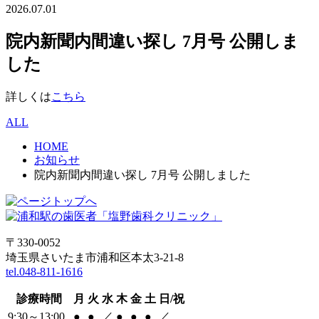
2026.07.01
院内新聞内間違い探し 7月号 公開しま
した
詳しくは
こちら
ALL
HOME
お知らせ
院内新聞内間違い探し 7月号 公開しました
〒330-0052
埼玉県さいたま市浦和区本太3-21-8
tel.048-811-1616
診療時間
月
火
水
木
金
土
日/祝
9:30～13:00
●
●
／
●
●
●
／