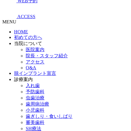
WEB予約
ACCESS
MENU
HOME
初めての方へ
当院について
医院案内
院長・スタッフ紹介
アクセス
Q&A
脱インプラント宣言
診療案内
入れ歯
予防歯科
虫歯治療
歯周病治療
小児歯科
歯ぎしり・食いしばり
審美歯科
SH療法