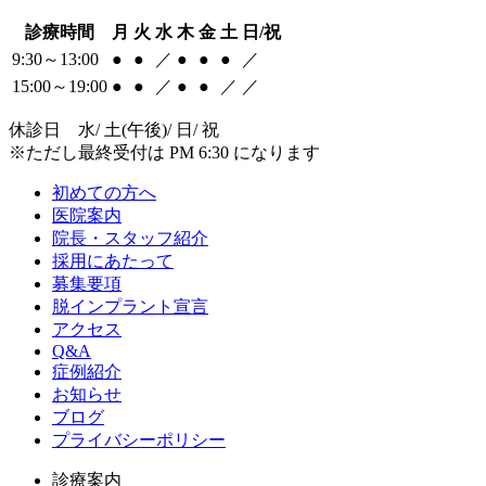
診療時間
月
火
水
木
金
土
日/祝
9:30～13:00
●
●
／
●
●
●
／
15:00～19:00
●
●
／
●
●
／
／
休診日 水/ 土(午後)/ 日/ 祝
※ただし最終受付は PM 6:30 になります
初めての方へ
医院案内
院長・スタッフ紹介
採用にあたって
募集要項
脱インプラント宣言
アクセス
Q&A
症例紹介
お知らせ
ブログ
プライバシーポリシー
診療案内