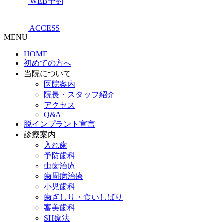
WEB予約
ACCESS
MENU
HOME
初めての方へ
当院について
医院案内
院長・スタッフ紹介
アクセス
Q&A
脱インプラント宣言
診療案内
入れ歯
予防歯科
虫歯治療
歯周病治療
小児歯科
歯ぎしり・食いしばり
審美歯科
SH療法