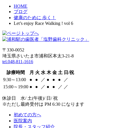
HOME
ブログ
健康のために 歩く！
Let’s enjoy Race Walking ! vol 6
〒330-0052
埼玉県さいたま市浦和区本太3-21-8
tel.048-811-1616
診療時間
月
火
水
木
金
土
日/祝
9:30～13:00
●
●
／
●
●
●
／
15:00～19:00
●
●
／
●
●
／
／
休診日 水/ 土(午後)/ 日/ 祝
※ただし最終受付は PM 6:30 になります
初めての方へ
医院案内
院長・スタッフ紹介