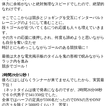
体力に余裕がないと絶対無理なスピードでしたので、絶望的
なわけです。
そこでここからは競歩とジョギングを交互にインターバルト
レーニングのようにして進むことに。
段々ゴールが近づいてくるにつれ応援も人々も増えていきま
す。
その方々の応援に後押しされ、何度も諦めようと思いながら
も自分を奮い立たせ
時計とにらめっこしながらゴールのある競技場に！
最後は大きな電光掲示板のタイムを鬼の形相で睨みながらト
ラック内を進み
競歩でゴール！
2時間29分52秒！
後ろにはしばらくランナーが来てませんでしたから、実質最
下位！
（ネットタイムは後で発表になるのですが、2時間26分08秒
で６０代男子で341/350位でした。
全体ではハーフの定員が5500名だったのでDNSの方やDNF
の方々を除くと5000位くらい？ 苦笑）