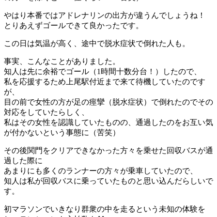
やはり本番ではアドレナリンの出方が違うんでしょうね！
とりあえずゴールできて良かったです。
この日は気温が高く、途中で脱水症状で倒れた人も。
事実、こんなことがありました。
知人は先に余裕でゴール（1時間十数分台！）したので、
私を応援するため上尾駅付近まで来て待機していたのです
が、
目の前で女性の方が足の痙攣（脱水症状）で倒れたのでその
対応をしていたらしく、
私はその女性を認識していたものの、通過したのをお互い気
が付かないという事態に（苦笑）
その後関門をクリアできなかった方々を乗せた回収バスが通
過した際に
あまりにも多くのランナーの方々が乗車していたので、
知人は私が回収バスに乗っていたものと思い込んだらしいで
す。
初マラソンでいきなり群衆の中を走るという未知の体験を