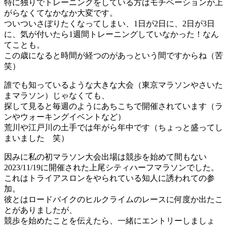
特に独りでトレーニングをしている方はモチベーションが上
がらなくてなかなか大変です。
ついついさぼりたくなってしまい、1日が2日に、2日が3日
に、気が付いたら1週間トレーニングしていなかった！なん
てことも。
この歳になると時間が経つのがあっという間ですからね（苦
笑）
誰でも知っているような大きな大会（東京マラソンやさいた
まマラソン）じゃなくても、
探して見ると毎週のようにあちこちで開催されています（ラ
ンやウォーキングイベントなど）
荒川や江戸川の土手では年がら年中です（ちょっと盛ってし
まいました 笑）
因みに私の初マラソン大会出場は競歩を始めて間もない
2023/11/19に開催された上尾シティハーフマラソンでした。
これはトライアスロンをやられている知人に誘われての参
加。
彼とはロードバイクのヒルクライムのレースに何度か出たこ
とがありましたが、
競歩を始めたことを伝えたら、一緒にエントリーしましょ