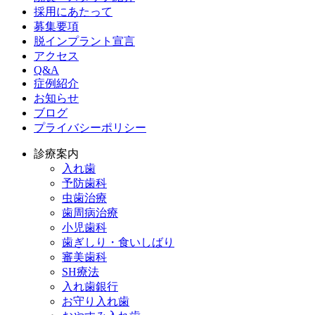
採用にあたって
募集要項
脱インプラント宣言
アクセス
Q&A
症例紹介
お知らせ
ブログ
プライバシーポリシー
診療案内
入れ歯
予防歯科
虫歯治療
歯周病治療
小児歯科
歯ぎしり・食いしばり
審美歯科
SH療法
入れ歯銀行
お守り入れ歯