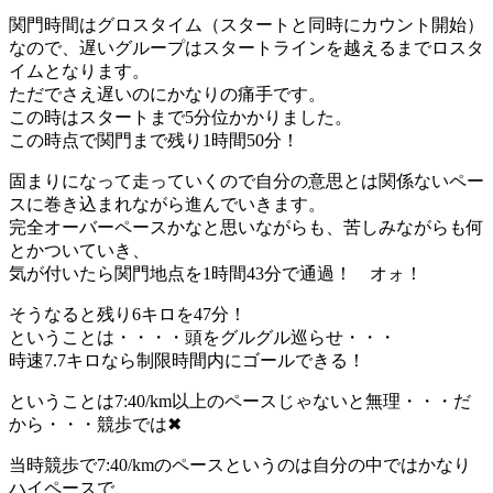
関門時間はグロスタイム（スタートと同時にカウント開始）
なので、遅いグループはスタートラインを越えるまでロスタ
イムとなります。
ただでさえ遅いのにかなりの痛手です。
この時はスタートまで5分位かかりました。
この時点で関門まで残り1時間50分！
固まりになって走っていくので自分の意思とは関係ないペー
スに巻き込まれながら進んでいきます。
完全オーバーペースかなと思いながらも、苦しみながらも何
とかついていき、
気が付いたら関門地点を1時間43分で通過！ オォ！
そうなると残り6キロを47分！
ということは・・・・頭をグルグル巡らせ・・・
時速7.7キロなら制限時間内にゴールできる！
ということは7:40/km以上のペースじゃないと無理・・・だ
から・・・競歩では✖
当時競歩で7:40/kmのペースというのは自分の中ではかなり
ハイペースで、