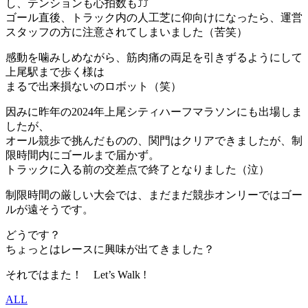
し、テンションも心拍数も⤴⤴
ゴール直後、トラック内の人工芝に仰向けになったら、運営
スタッフの方に注意されてしまいました（苦笑）
感動を噛みしめながら、筋肉痛の両足を引きずるようにして
上尾駅まで歩く様は
まるで出来損ないのロボット（笑）
因みに昨年の2024年上尾シティハーフマラソンにも出場しま
したが、
オール競歩で挑んだものの、関門はクリアできましたが、制
限時間内にゴールまで届かず。
トラックに入る前の交差点で終了となりました（泣）
制限時間の厳しい大会では、まだまだ競歩オンリーではゴー
ルが遠そうです。
どうです？
ちょっとはレースに興味が出てきました？
それではまた！ Let’s Walk !
ALL