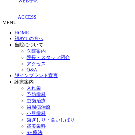
WEB予約
ACCESS
MENU
HOME
初めての方へ
当院について
医院案内
院長・スタッフ紹介
アクセス
Q&A
脱インプラント宣言
診療案内
入れ歯
予防歯科
虫歯治療
歯周病治療
小児歯科
歯ぎしり・食いしばり
審美歯科
SH療法