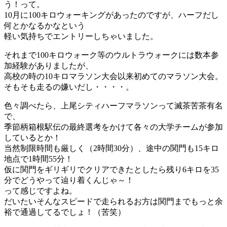
う！って。
10月に100キロウォーキングがあったのですが、ハーフだし
何とかなるかなという
軽い気持ちでエントリーしちゃいました。
それまで100キロウォーク等のウルトラウォークには数本参
加経験がありましたが、
高校の時の10キロマラソン大会以来初めてのマラソン大会。
そもそも走るの嫌いだし・・・・。
色々調べたら、上尾シティハーフマラソンって滅茶苦茶有名
で、
季節柄箱根駅伝の最終選考をかけて各々の大学チームが参加
しているとか！
当然制限時間も厳しく（2時間30分）、途中の関門も15キロ
地点で1時間55分！
仮に関門をギリギリでクリアできたとしたら残り6キロを35
分でどうやって辿り着くんじゃ～！
って感じですよね。
だいたいそんなスピードで走られるお方は関門までもっと余
裕で通過してるでしょ！（苦笑）