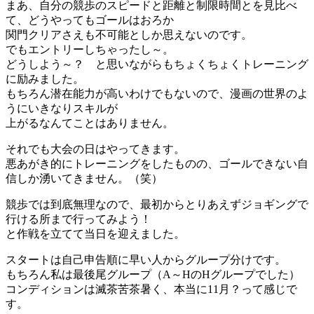
まあ、自分の競歩のスピードと距離と制限時間とを見比べ
て、どうやってもゴールはおろか
関門クリアさえも不可能としか思えないのです。
でもエントリーしちゃったし～。
どうしよう～？ と思いながらもちょくちょくトレーニング
に励みました。
もちろん潜在能力が高いわけでもないので、漫画の世界のよ
うにいきなりスキルが
上がるなんてことはありません。
それでも大会の日はやってきます。
悪あがき的にトレーニングをしたものの、ゴールできない自
信しか湧いてきません。（笑）
競歩では到底無理なので、最初からとりあえずジョギングで
行ける所まで行ってみよう！
と作戦を立てて当日を迎えました。
スタートは自己申告順に早い人からグループ分けです。
もちろん私は最後尾グループ（A～HのHグループでした）
コンディションは滅茶苦茶暑く、本当に11月？って感じで
す。