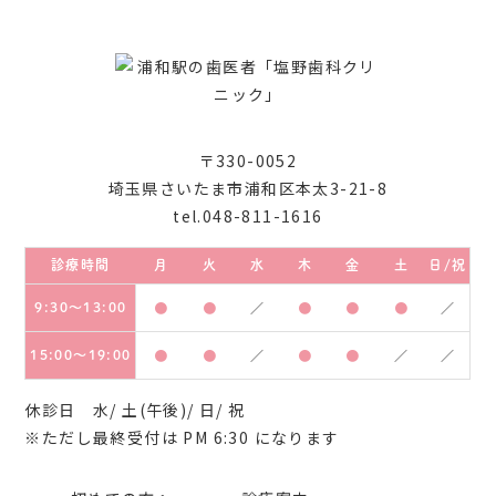
〒330-0052
埼玉県さいたま市浦和区本太3-21-8
tel.048-811-1616
診療時間
月
火
水
木
金
土
日/祝
9:30～13:00
●
●
／
●
●
●
／
15:00～19:00
●
●
／
●
●
／
／
休診日 水/ 土(午後)/ 日/ 祝
※ただし最終受付は PM 6:30 になります