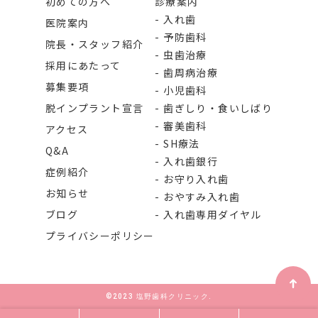
初めての方へ
診療案内
入れ歯
医院案内
予防歯科
院長・スタッフ紹介
虫歯治療
採用にあたって
歯周病治療
募集要項
小児歯科
脱インプラント宣言
歯ぎしり・食いしばり
審美歯科
アクセス
SH療法
Q&A
入れ歯銀行
症例紹介
お守り入れ歯
お知らせ
おやすみ入れ歯
ブログ
入れ歯専用ダイヤル
プライバシーポリシー
©2023 塩野歯科クリニック.