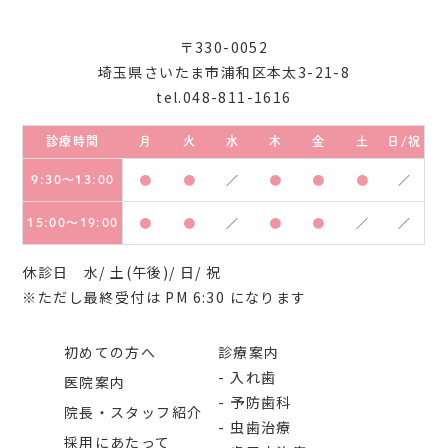
〒330-0052
埼玉県さいたま市浦和区本太3-21-8
tel.048-811-1616
診療時間
月
火
水
木
金
土
日/祝
9:30～13:00
●
●
／
●
●
●
／
15:00～19:00
●
●
／
●
●
／
／
休診日 水/ 土(午後)/ 日/ 祝
※ただし最終受付は PM 6:30 になります
初めての方へ
診療案内
入れ歯
医院案内
予防歯科
院長・スタッフ紹介
虫歯治療
採用にあたって