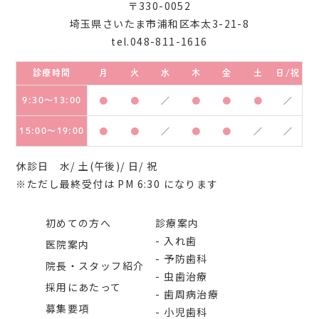
〒330-0052
埼玉県さいたま市浦和区本太3-21-8
tel.048-811-1616
診療時間
月
火
水
木
金
土
日/祝
9:30～13:00
●
●
／
●
●
●
／
15:00～19:00
●
●
／
●
●
／
／
休診日 水/ 土(午後)/ 日/ 祝
※ただし最終受付は PM 6:30 になります
初めての方へ
診療案内
入れ歯
医院案内
予防歯科
院長・スタッフ紹介
虫歯治療
採用にあたって
歯周病治療
募集要項
小児歯科